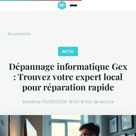
Accueil
›
Actu
ACTU
Dépannage informatique Gex
: Trouvez votre expert local
pour réparation rapide
Sandrina
•
01/05/2026 16:51
•
9 min de lecture