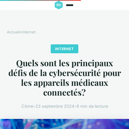
Accueil
›
Internet
INTERNET
Quels sont les principaux
défis de la cybersécurité pour
les appareils médicaux
connectés?
Côme
•
23 septembre 2024
•
6 min de lecture